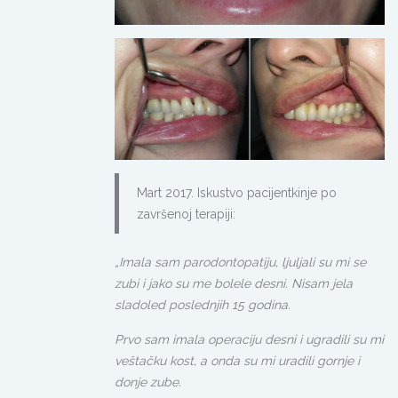
Mart 2017. Iskustvo pacijentkinje po
završenoj terapiji:
„Imala sam parodontopatiju, ljuljali su mi se
zubi i jako su me bolele desni. Nisam jela
sladoled poslednjih 15 godina.
Prvo sam imala operaciju desni i ugradili su mi
veštačku kost, a onda su mi uradili gornje i
donje zube.