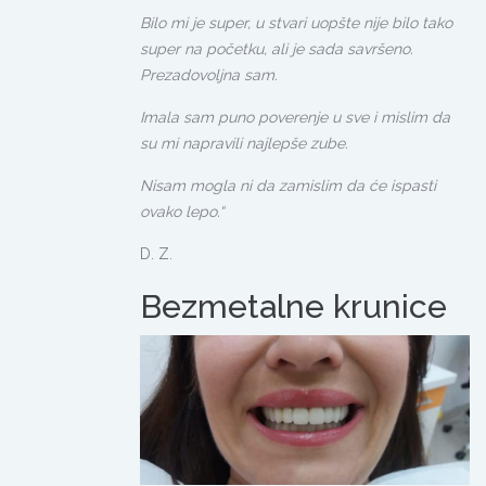
Bilo mi je super, u stvari uopšte nije bilo tako
super na početku, ali je sada savršeno.
Prezadovoljna sam.
Imala sam puno poverenje u sve i mislim da
su mi napravili najlepše zube.
Nisam mogla ni da zamislim da će ispasti
ovako lepo.“
D. Z.
Bezmetalne krunice