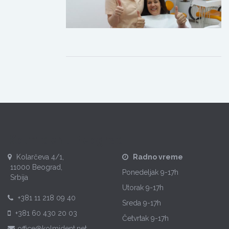
Kolmident Beograd
Kolarčeva 4/1,
Radno vreme
11000 Beograd,
Ponedeljak
9-17h
Srbija
Utorak
9-17h
+381 11 218 09 40
Sreda
9-17h
+381 60 430 20 03
Četvrtak
9-17h
office@kolmident.net