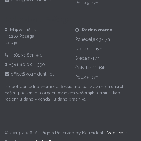
Petak
9-17h
Kolmident Požega
Majora Ilića 2,
Radno vreme
31210 Požega,
Ponedeljak
9-17h
Srbija
Utorak
11-19h
+381 31 811 390
Sreda
9-17h
+381 60 0811 390
Četvrtak
11-19h
office@kolmident.net
Petak
9-17h
Po potrebi radno vreme je fleksibilno, pa izlazimo u susret
našim pacijentima organizovanjem večernjih termina, kao i
radom u dane vikenda i u dane praznika.
© 2013-2026. All Rights Reserved by Kolmident |
Mapa sajta