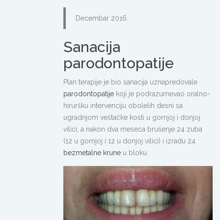
Decembar 2016.
Sanacija
parodontopatije
Plan terapije je bio sanacija uznapredovale
parodontopatije
koji je podrazumevao oralno-
hiruršku intervenciju obolelih desni sa
ugradnjom veštačke kosti u gornjoj i donjoj
vilici, a nakon dva meseca brušenje 24 zuba
(12 u gornjoj i 12 u donjoj vilici) i izradu 24
bezmetalne krune
u bloku.